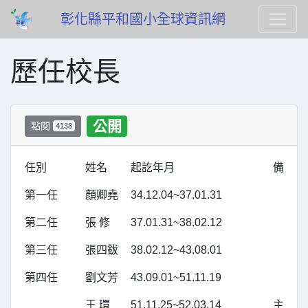
彰化縣平和國小全球資訊網
歷任校長
公開
點閱
4138
任別
姓名
起訖年月
備註
第一任
顏卿堯
34.12.04~37.01.31
第二任
張 修
37.01.31~38.02.12
第三任
張四鈸
38.02.12~43.08.01
第四任
劉文芳
43.09.01~51.11.19
王 環
51.11.25~52.03.14
主任兼