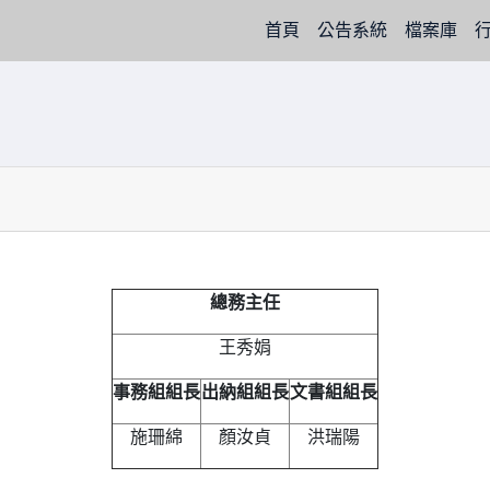
(current)
首頁
公告系統
檔案庫
總務主任
王秀娟
事務組組長
出納組組長
文書組組長
施珊綿
顏汝貞
洪瑞陽