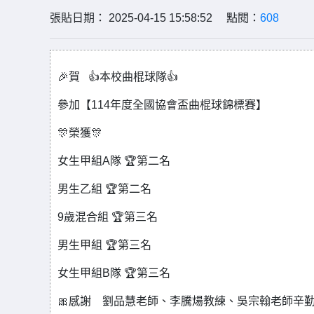
張貼日期： 2025-04-15 15:58:52 點閱：
608
🎉賀 👍本校曲棍球隊👍
參加【114年度全國協會盃曲棍球錦標賽】
🎊榮獲🎊
女生甲組A隊 🏆第二名
男生乙組 🏆第二名
9歲混合組 🏆第三名
男生甲組 🏆第三名
女生甲組B隊 🏆第三名
🎀感謝 劉品慧老師、李騰煬教練、吳宗翰老師辛