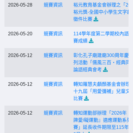
2026-05-28
競賽資訊
裕元教育基金會辦理之「202
裕元獎-全國中小學生文字創
徵件比賽
2026-05-20
競賽資訊
114學年度第二學期校內語
賽成績
2026-05-12
競賽資訊
彰化孔子廟建廟300周年慶
列活動「儒風三百・經典同
論語經典會考
2026-05-12
競賽資訊
轉知羅慧夫顱顏基金會辦理
十九屆「用愛彌補」兒童文
比賽
2026-05-12
競賽資訊
轉知運動部辦理「2026年『
牌愛/礙運動』適應運動系列
賽」延長收件期限至115年6