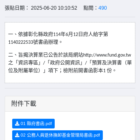
張貼日期： 2025-06-20 10:10:52 點閱：
490
一、依據彰化縣政府
年
月
日府人給字第
114
6
12
號書函辦理。
1140222533
二、旨揭決算業已公告於該局網站
http://www.fund.gov.tw
之「資訊專區」
「政府公開資訊」
「預算及決算書（單
/
/
位及附屬單位）」項下；檢附前開書函影本
份。
1
附件下載
01 縣府書函.pdf
02 公務人員退休撫卹基金管理局書函.pdf