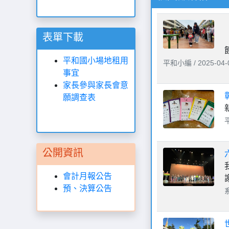
表單下載
平和國小場地租用
平和小編 / 2025-04-0
事宜
家長參與家長會意
願調查表
平
公開資訊
會計月報公告
預、決算公告
系