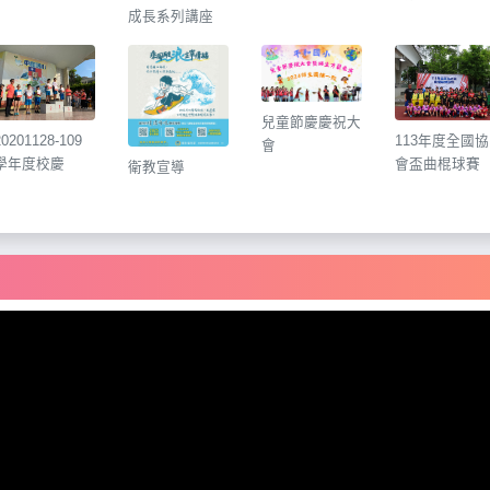
成長系列講座
兒童節慶慶祝大
20201128-109
113年度全國協
會
學年度校慶
會盃曲棍球賽
衛教宣導