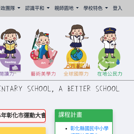
行政團隊
認識平和
親師園地
學校特色
登入
Next
課程計畫
化市運動大會』榮獲多項佳績！🏆
🎉 掌聲鼓勵鼓
彰化縣國民中小學