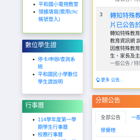
平和國小電視教室
領據填寫(需用chc
3
轉知特殊
帳號登入)
片已公告
轉知特殊教育
教育資訊網 說
數位學生證
因應特殊教育
生、家長及主
停卡/申辦/查詢系
一般公告 / 特教組
統
平和國民小學數位
更多 公告...
學生證說明
分類公告
行事曆
全部公告
一
114學年度第一學
期學生行事曆
榮譽榜
校務行事曆