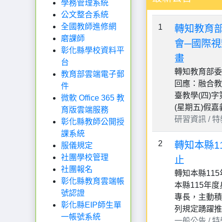
學務管理系統
公文整合系統
全國教師進修網
1
轉知教育部
磨課師
會─國際
彰化縣學校資料平
畫
台
轉知教育部委
教育部雲端電子郵
回應：融合教
件
臺教學(四)字
微軟 Office 365 教
(星期五)假
育版雲端服務
研習資訊 / 特教組
彰化縣教師公開授
課系統
2
轉知本縣1
服儀規定
社團學校管理
止
社團報名
轉知本縣11
彰化縣教育雲端帳
本縣115年
號認證
專長，主動積
彰化縣EIP師生單
列規定踴躍推薦
一帳號系統
一般公告 / 特教組