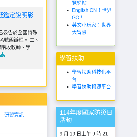
覽網站
English ON！世界
礙鑑定說明影
GO！
英文小玩家：世界
大冒險！
已公告於全國特殊
64A號函辦理。 二、
育階段教師、學
學習扶助
學習扶助科技化平
台
學習扶助資源平台
114年度國家防災日
研習資訊
活動
9 月 19 日上午 9 時 21