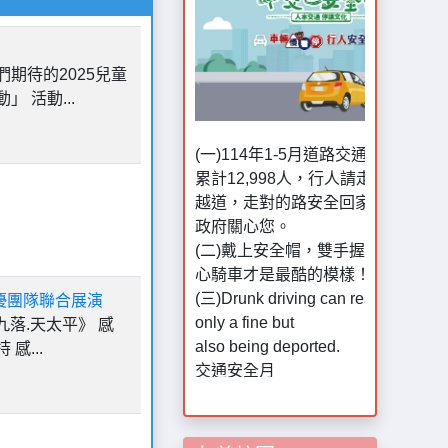
們期待的2025兒童
 活動...
(一)114年1-5月道路交通事故死傷
累計12,998人，行人請走行人穿
越道，走對的路安全回家。彰化縣
政府關心您。
(二)戴上安全帽，雙手握車把，專
心騎車才是最酷的模樣！
(三)Drunk driving can result in not
only a fine but
優團隊聯合展演
also being deported.
落.天太平》 感
交通安全月
感...
1.車輛慢看停，行人安全行
2.車輛遵守停讓，人走在斑馬線上
3.遵守號誌，綠燈秒數夠再過
4.專心過馬路，不要滑手機