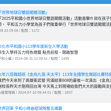
「世界地球日雙語闖關活動」
「2025平和國小世界地球日雙語闖關活動」活動直擊!!! 就在孩子
節， 平和五力小學堂為孩子們隆重舉行「世界地球日雙語闖關活動」
8 22:29:58 / 點閱：1172
彰化市平和國小113學年度新生入學活動
新生入學持五力特色燈籠 點亮前程、開啟智慧
和小編 / 2024-08-31 12:09:51 / 點閱：1495
六年八班舞蹈班《金烏九落·天太平》113年全國學生舞蹈比賽特
我們今天來到了高雄衛武營 完滿結束608的最後一次演出 《金烏九
謝校長昨天才剛飛回台灣 今天馬上到現場給我們大大的鼓勵與支持 
統管理員 / 2024-07-10 09:44:01 / 點閱：2837
世界冠軍 平和小將曲棍球隊奪五連霸