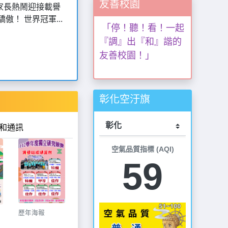
友善校園
5.車子在走，停讓要有
家長熱鬧迎接載譽
！ 世界冠軍...
「停！聽！看！一起
『調』出『和』諧的
友善校園！」
彰化空汙旗
和通訊
空氣品質指標 (AQI)
59
歷年海報