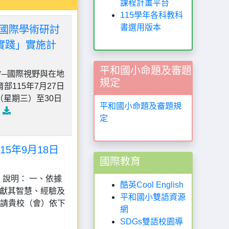
課程計畫平台
115學年各科教科
書選用版本
E國際學術研討
實踐」實施計
平和國小命題及審題
會─國際視野與在地
規定
115年7月27日
日（星期三）至30日
平和國小命題及審題規
.
定
5年9月18日
國際教育
 說明： 一、依據
酷英Cool English
貢獻其智慧、經驗及
平和國小雙語資源
請貴校（會）依下
網
SDGs雙語校園導