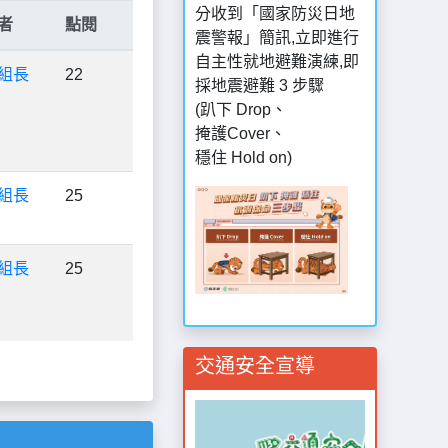
分收到「國家防災日地
者
點閱
震警報」簡訊,立即進行
自主性就地避難演練,即
組長
22
採地震避難 3 步驟
(趴下 Drop、
掩護Cover、
穩住 Hold on)
組長
25
組長
25
交通安全宣導