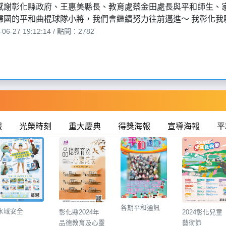
感謝彰化縣政府、王惠美縣長、教育處蔡金田處長與平和師生、
歸國的平和曲棍球隊小將，我們會繼續努力往前邁進～ 我彰化我驕傲
6-27 19:12:14 / 點閱：2782
報
光榮時刻
重大慶典
得獎海報
宣導海報
平
各期平和通訊
水域安全
2024彰化兒童
彰化縣2024年
藝術節
品德教育及心靈